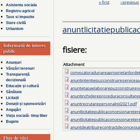
« first
‹ previous
Pages
Asistenta sociala
Registru agricol
Taxe si impozite
Stare civilă
anuntlicitatiepubli
Urbanism
Informatii de interes
fisiere:
public
Anunțuri
Attachment
Vânzări terenuri
convocatoradunareaproprietarilorde
Transparență
anuntintentiepuzconstruireserviceau
decizională
Educație și cultură
anuntetapaelaborarepuzconstruirese
Sănătate
anuntinchidereproceduraconsultarep
Licitații
anuntrecrutarepersonalrpl2021.pdf
Donații și sponsorizări
Angajări
anuntlicitatiepublicaconcesionarete
Viața socială- timp liber
anuntlicitatiepublicaconcesionarete
Bugete
anuntdeatribuirecontractdeconcesiu
Flux de știri