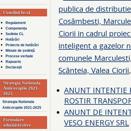
publica de distributi
Consiliul local
Cosâmbesti, Marcules
Regulament
Componența
Ciorii in cadrul proie
Sedinte CL
Hotărâri
inteligent a gazelor n
Proiecte de hotărâri
Minute de ședință
comunele
Marculesti
Procese verbale
Rapoarte
Scânteia, Valea Ciorii
Declarații
Strategia Nationala
ANUNT INTENTIE 
Anticoruptie 2021-
2025
ROSTIR TRANSPO
Strategia Nationala
Anticoruptie 2021-2025
ANUNT DE INTENT
VESO ENERGY SRL
Formulare
administrative