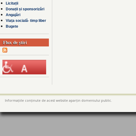
Licitații
Donații și sponsorizări
Angajări
Viața socială- timp liber
Bugete
Flux de știri
Informațiile conținute de acest website aparțin domeniului public.