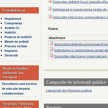
Dispozitie stabilire locuri speciale afi
Delimitarea si numerotarea sectiei de 
Consiliul local
Dispozitie interzicere comercializare s
Regulament
Componența
Sedinte CL
fisiere:
Hotărâri
Proiecte de hotărâri
Attachment
Minute de ședință
dispozitiestabilirelocurispecialeafis
Procese verbale
Delimitarea si numerotarea sectiei de
Rapoarte
Declarații
Dispozitie interzicere comercializare 
Proiecte fonduri
nationale sau
europene
Categoriile de informații publice
Dezvoltarea unui serviciu
de educatie timpurie
Categoriile de informații publice
complementare
Strategia Nationala
Recente
Anticoruptie 2021-