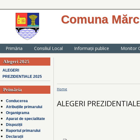
Comuna Mărcu
website oficial al Primăriei comunei
județul Ialomița
Primăria
Consiliul Local
Informații publice
Monitor O
Alegeri 2025
ALEGERI
PREZIDENTIALE 2025
Home
Primăria
You are here
ALEGERI PREZIDENTIALE
Conducerea
Atribuțiile primarului
Organigrama
Aparat de specialitate
Dispoziții
Raportul primarului
Declarații