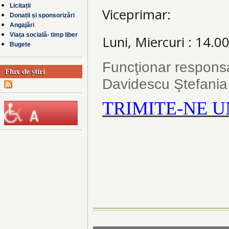
Licitații
Viceprimar:
Donații și sponsorizări
Angajări
Viața socială- timp liber
Luni, Miercuri : 14.00
Bugete
Funcţionar responsab
Flux de știri
Davidescu Ştefania 
TRIMITE-NE U