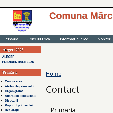
Comuna Mărcu
website oficial al Primăriei comunei
județul Ialomița
Primăria
Consiliul Local
Informații publice
Monitor O
Alegeri 2025
ALEGERI
PREZIDENTIALE 2025
Home
Primăria
You are here
Conducerea
Contact
Atribuțiile primarului
Organigrama
Aparat de specialitate
Dispoziții
Raportul primarului
Primaria
Declarații