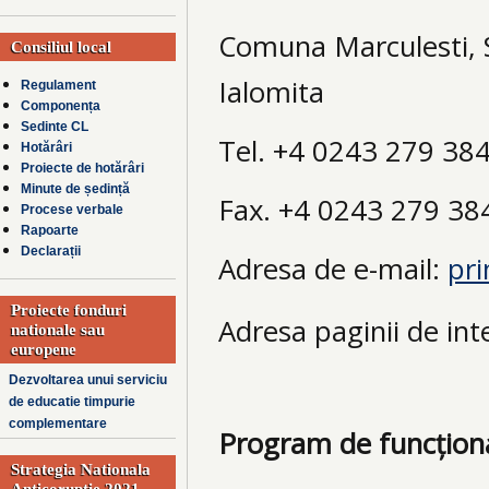
Comuna Marculesti, S
Consiliul local
Ialomita
Regulament
Componența
Sedinte CL
Tel. +4 0243 279 38
Hotărâri
Proiecte de hotărâri
Minute de ședință
Fax. +4 0243 279 38
Procese verbale
Rapoarte
Declarații
Adresa de e-mail:
pr
Proiecte fonduri
Adresa paginii de int
nationale sau
europene
Dezvoltarea unui serviciu
de educatie timpurie
complementare
Program de funcțion
Strategia Nationala
Anticoruptie 2021-