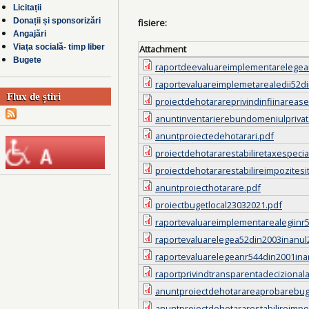
Licitații
Donații și sponsorizări
fisiere:
Angajări
Viața socială- timp liber
Attachment
Bugete
raportdeevaluareimplementarelegea
raportevaluareimplemetarealedii52d
Flux de știri
proiectdehotarareprivindinfiinarease
anuntinventarierebundomeniulprivat
anuntproiectedehotarari.pdf
proiectdehotararestabiliretaxespeci
proiectdehotararestabilireimpozites
anuntproiecthotarare.pdf
proiectbugetlocal23032021.pdf
raportevaluareimplementarealegiinr
raportevaluarelegea52din2003inanul
raportevaluarelegeanr544din2001ina
raportprivindtransparentadecizional
anuntproiectdehotarareaprobarebug
anuntproiectdehotararestabilireimpo