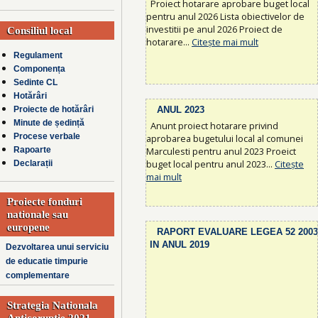
Proiect hotarare aprobare buget local
pentru anul 2026 Lista obiectivelor de
investitii pe anul 2026 Proiect de
Consiliul local
hotarare...
Citește mai mult
Regulament
Componența
Sedinte CL
Hotărâri
ANUL 2023
Proiecte de hotărâri
Minute de ședință
Anunt proiect hotarare privind
Procese verbale
aprobarea bugetului local al comunei
Marculesti pentru anul 2023 Proeict
Rapoarte
buget local pentru anul 2023...
Citește
Declarații
mai mult
Proiecte fonduri
nationale sau
europene
RAPORT EVALUARE LEGEA 52 2003
IN ANUL 2019
Dezvoltarea unui serviciu
de educatie timpurie
complementare
Strategia Nationala
Anticoruptie 2021-