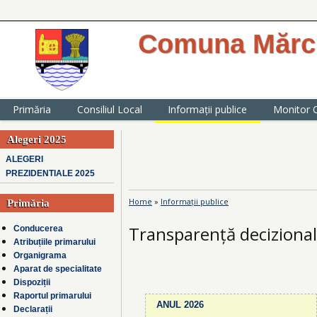
Comuna Mărcu
website oficial al Primăriei comunei
județul Ialomița
Primăria
Consiliul Local
Informații publice
Monitor O
Alegeri 2025
ALEGERI
PREZIDENTIALE 2025
Home
»
Informații publice
Primăria
You are here
Transparență deciziona
Conducerea
Atribuțiile primarului
Organigrama
Aparat de specialitate
Dispoziții
Pages
Raportul primarului
ANUL 2026
Declarații