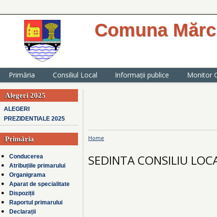
Comuna Mărcu
website oficial al Primăriei comunei
județul Ialomița
Primăria
Consiliul Local
Informații publice
Monitor O
Alegeri 2025
ALEGERI
PREZIDENTIALE 2025
Home
Primăria
You are here
SEDINTA CONSILIU LOCA
Conducerea
Atribuțiile primarului
Organigrama
Aparat de specialitate
Dispoziții
Raportul primarului
Declarații