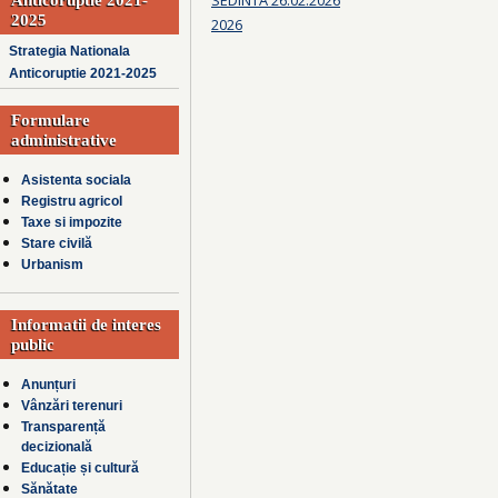
2025
2026
Strategia Nationala
Anticoruptie 2021-2025
Formulare
administrative
Asistenta sociala
Registru agricol
Taxe si impozite
Stare civilă
Urbanism
Informatii de interes
public
Anunțuri
Vânzări terenuri
Transparență
decizională
Educație și cultură
Sănătate