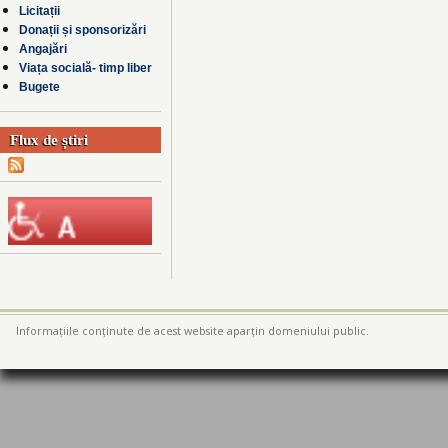
Licitații
Donații și sponsorizări
Angajări
Viața socială- timp liber
Bugete
Flux de știri
Informațiile conținute de acest website aparțin domeniului public.