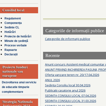
Consiliul local
Regulament
Componența
Sedinte CL
Categoriile de informații publice
Hotărâri
Proiecte de hotărâri
Categoriile de informații publice
Minute de ședință
Procese verbale
Rapoarte
Declarații
Recente
Anunt concurs Asistent medical comunitar
Proiecte fonduri
ANUNT PRIVIND INCHIRIEREA PASUNII, PRO
nationale sau
Oferta vanzare teren nr. 20/17.04.2026
europene
ANUL 2026
Dezvoltarea unui serviciu
Sedinta Consiliu local 30.04.2026
de educatie timpurie
Publicatii casatorie anul 2026
complementare
SEDINTA CONSILIU LOCAL 07.04.2026
SEDINTA CONSILIU LOCAL 31.03.2026
Strategia Nationala
SEDINTA 26.02.2026
Anticoruptie 2021-