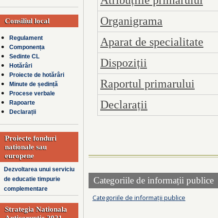
Organigrama
Consiliul local
Regulament
Aparat de specialitate
Componența
Sedinte CL
Dispoziții
Hotărâri
Proiecte de hotărâri
Raportul primarului
Minute de ședință
Procese verbale
Declarații
Rapoarte
Declarații
Proiecte fonduri
nationale sau
europene
Dezvoltarea unui serviciu
Categoriile de informații publice
de educatie timpurie
complementare
Categoriile de informații publice
Strategia Nationala
Anticoruptie 2021-