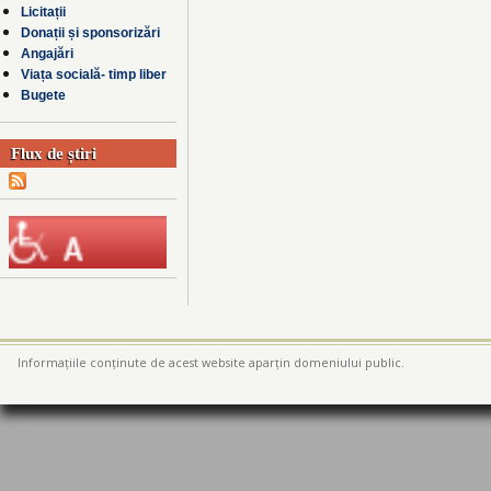
Licitații
Donații și sponsorizări
Angajări
Viața socială- timp liber
Bugete
Flux de știri
Informațiile conținute de acest website aparțin domeniului public.