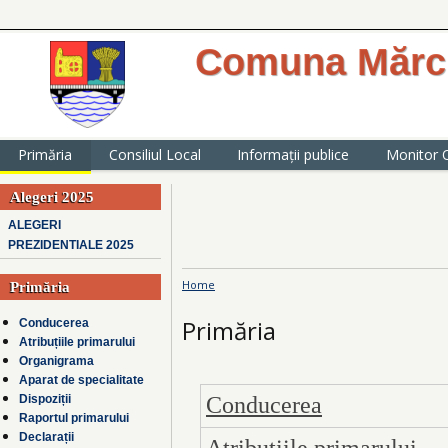
Comuna Mărcu
website oficial al Primăriei comunei
județul Ialomița
Primăria
Consiliul Local
Informații publice
Monitor O
Alegeri 2025
ALEGERI
PREZIDENTIALE 2025
Home
Primăria
You are here
Primăria
Conducerea
Atribuțiile primarului
Organigrama
Aparat de specialitate
Conducerea
Dispoziții
Raportul primarului
Declarații
Atribuțiile primarului