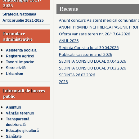
2025
Recente
Strategia Nationala
Anunt concurs Asistent medical comunitar
Anticoruptie 2021-2025
ANUNT PRIVIND INCHIRIEREA PASUNII, PRO
Formulare
Oferta vanzare teren nr. 20/17.04.2026
administrative
ANUL 2026
Sedinta Consiliu local 30.04.2026
Asistenta sociala
Publicatii casatorie anul 2026
Registru agricol
SEDINTA CONSILIU LOCAL 07.04.2026
Taxe si impozite
SEDINTA CONSILIU LOCAL 31.03.2026
Stare civilă
Urbanism
SEDINTA 26.02.2026
2026
Informatii de interes
public
Anunțuri
Vânzări terenuri
Transparență
decizională
Educație și cultură
Sănătate