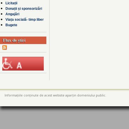
Licitații
Donații și sponsorizări
Angajări
Viața socială- timp liber
Bugete
Flux de știri
Informațiile conținute de acest website aparțin domeniului public.