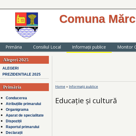
Comuna Mărcu
website oficial al Primăriei comunei
județul Ialomița
Primăria
Consiliul Local
Informații publice
Monitor O
Alegeri 2025
ALEGERI
PREZIDENTIALE 2025
Home
»
Informații publice
Primăria
You are here
Educație și cultură
Conducerea
Atribuțiile primarului
Organigrama
Aparat de specialitate
Dispoziții
Raportul primarului
Declarații