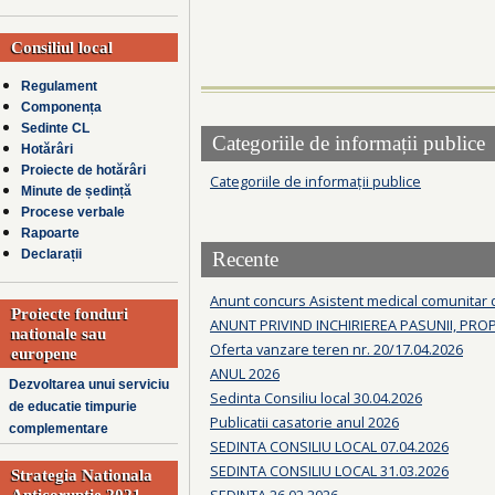
Consiliul local
Regulament
Componența
Sedinte CL
Categoriile de informații publice
Hotărâri
Proiecte de hotărâri
Categoriile de informații publice
Minute de ședință
Procese verbale
Rapoarte
Declarații
Recente
Anunt concurs Asistent medical comunitar
Proiecte fonduri
ANUNT PRIVIND INCHIRIEREA PASUNII, PRO
nationale sau
Oferta vanzare teren nr. 20/17.04.2026
europene
ANUL 2026
Dezvoltarea unui serviciu
Sedinta Consiliu local 30.04.2026
de educatie timpurie
Publicatii casatorie anul 2026
complementare
SEDINTA CONSILIU LOCAL 07.04.2026
SEDINTA CONSILIU LOCAL 31.03.2026
Strategia Nationala
SEDINTA 26.02.2026
Anticoruptie 2021-