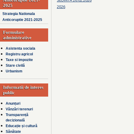
2025
2026
Strategia Nationala
Anticoruptie 2021-2025
Formulare
administrative
Asistenta sociala
Registru agricol
Taxe si impozite
Stare civilă
Urbanism
Informatii de interes
public
Anunțuri
Vânzări terenuri
Transparență
decizională
Educație și cultură
Sănătate