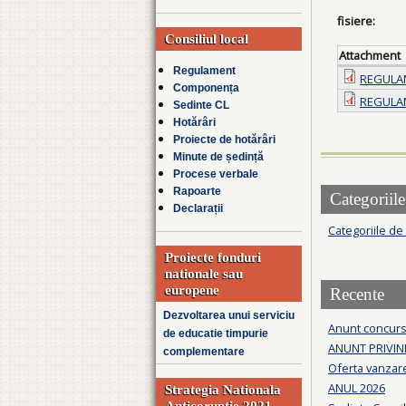
fisiere:
Consiliul local
Attachment
Regulament
REGULAM
Componența
REGULAM
Sedinte CL
Hotărâri
Proiecte de hotărâri
Minute de ședință
Procese verbale
Rapoarte
Categoriile
Declarații
Categoriile de
Proiecte fonduri
nationale sau
europene
Recente
Dezvoltarea unui serviciu
Anunt concurs
de educatie timpurie
ANUNT PRIVIN
complementare
Oferta vanzare
ANUL 2026
Strategia Nationala
Anticoruptie 2021-