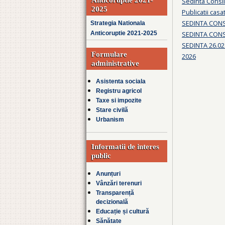
Sedinta Consil
2025
Publicatii casa
SEDINTA CONSI
Strategia Nationala
SEDINTA CONSI
Anticoruptie 2021-2025
SEDINTA 26.02
Formulare
2026
administrative
Asistenta sociala
Registru agricol
Taxe si impozite
Stare civilă
Urbanism
Informatii de interes
public
Anunțuri
Vânzări terenuri
Transparență
decizională
Educație și cultură
Sănătate