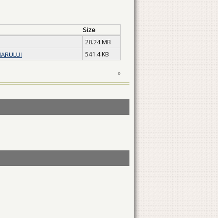
Size
20.24 MB
541.4 KB
MARULUI
»