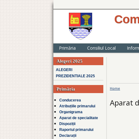
Com
website oficial 
județul Ialomița
Primăria
Consiliul Local
Inform
Alegeri 2025
ALEGERI
PREZIDENTIALE 2025
Home
Primăria
You are h
Aparat d
Conducerea
Atribuțiile primarului
Organigrama
Aparat de specialitate
Dispoziții
Raportul primarului
Declarații