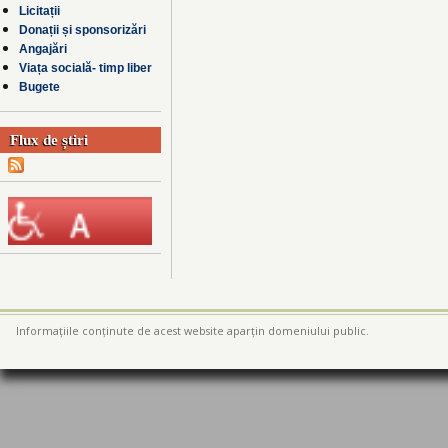
Licitații
Donații și sponsorizări
Angajări
Viața socială- timp liber
Bugete
Flux de știri
Informațiile conținute de acest website aparțin domeniului public.