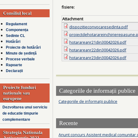
fisiere:
Consiliul local
Attachment
Regulament
dispozitieconvocaresedinta.pdf
Componența
proiectdehotarareinchirierepasune.
Sedinte CL
hotarareanr21din30042026.pdf
Hotărâri
Proiecte de hotărâri
hotarareanr22din30042026.pdf
Minute de ședință
hotarareanr23din30042026.pdf
Procese verbale
Rapoarte
Declarații
Proiecte fonduri
Categoriile de informații publice
nationale sau
europene
Categoriile de informații publice
Dezvoltarea unui serviciu
de educatie timpurie
complementare
Recente
Strategia Nationala
Anunt concurs Asistent medical comunitar
Anticoruptie 2021-