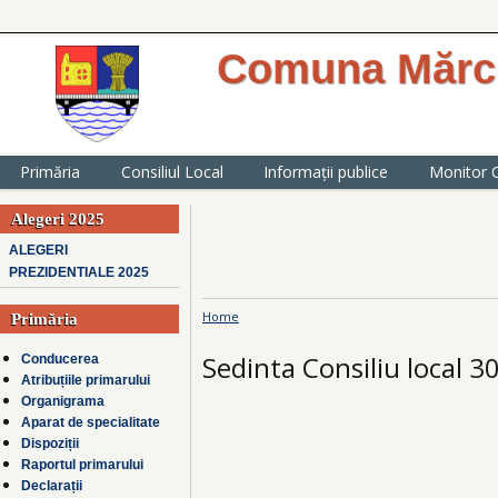
Comuna Mărcu
website oficial al Primăriei comunei
județul Ialomița
Primăria
Consiliul Local
Informații publice
Monitor O
Alegeri 2025
ALEGERI
PREZIDENTIALE 2025
Home
Primăria
You are here
Sedinta Consiliu local 
Conducerea
Atribuțiile primarului
Organigrama
Aparat de specialitate
Dispoziții
Raportul primarului
Declarații