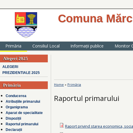
Comuna Mărcu
website oficial al Primăriei comunei
județul Ialomița
Primăria
Consiliul Local
Informații publice
Monitor O
Alegeri 2025
ALEGERI
PREZIDENTIALE 2025
Home
»
Primăria
Primăria
You are here
Raportul primarului
Conducerea
Atribuțiile primarului
Organigrama
Aparat de specialitate
Dispoziții
Raportul primarului
Raport privind starea economica, social
Declarații