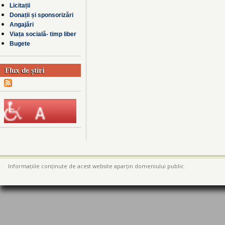
Licitații
Donații și sponsorizări
Angajări
Viața socială- timp liber
Bugete
Flux de știri
Informațiile conținute de acest website aparțin domeniului public.