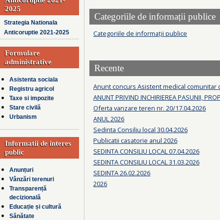
2025
Categoriile de informații publice
Strategia Nationala
Categoriile de informații publice
Anticoruptie 2021-2025
Formulare
administrative
Recente
Asistenta sociala
Anunt concurs Asistent medical comunitar
Registru agricol
ANUNT PRIVIND INCHIRIEREA PASUNII, PRO
Taxe si impozite
Oferta vanzare teren nr. 20/17.04.2026
Stare civilă
Urbanism
ANUL 2026
Sedinta Consiliu local 30.04.2026
Publicatii casatorie anul 2026
Informatii de interes
SEDINTA CONSILIU LOCAL 07.04.2026
public
SEDINTA CONSILIU LOCAL 31.03.2026
Anunțuri
SEDINTA 26.02.2026
Vânzări terenuri
2026
Transparență
decizională
Educație și cultură
Sănătate