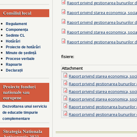
Raport privind gestionarea bunurilor di
Raport privind starea economica, social
Consiliul local
Raport privind gestionarea bunurilor di
Regulament
Componența
Raport privind starea economica, social
Sedinte CL
Raport privind gestionarea bunurilor di
Hotărâri
Proiecte de hotărâri
Minute de ședință
fisiere:
Procese verbale
Rapoarte
Attachment
Declarații
Raport privind starea economica, socia
Raport privind gestionarea bunurilor d
Proiecte fonduri
Raport privind starea economica, socia
nationale sau
europene
Raport privind starea economica, socia
Raport privind gestionarea bunurilor d
Dezvoltarea unui serviciu
de educatie timpurie
Raport privind gestionarea bunurilor d
complementare
Strategia Nationala
Anticoruptie 2021-