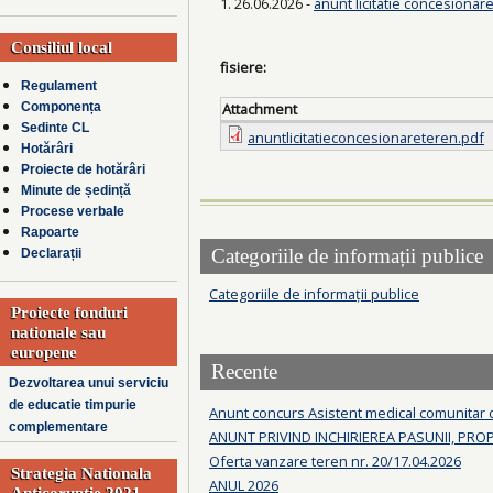
1. 26.06.2026 -
anunt licitatie concesionar
Consiliul local
fisiere:
Regulament
Attachment
Componența
Sedinte CL
anuntlicitatieconcesionareteren.pdf
Hotărâri
Proiecte de hotărâri
Minute de ședință
Procese verbale
Rapoarte
Categoriile de informații publice
Declarații
Categoriile de informații publice
Proiecte fonduri
nationale sau
europene
Recente
Dezvoltarea unui serviciu
de educatie timpurie
Anunt concurs Asistent medical comunitar
complementare
ANUNT PRIVIND INCHIRIEREA PASUNII, PRO
Oferta vanzare teren nr. 20/17.04.2026
Strategia Nationala
ANUL 2026
Anticoruptie 2021-