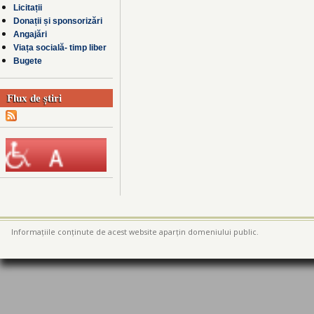
Licitații
Donații și sponsorizări
Angajări
Viața socială- timp liber
Bugete
Flux de știri
Informațiile conținute de acest website aparțin domeniului public.