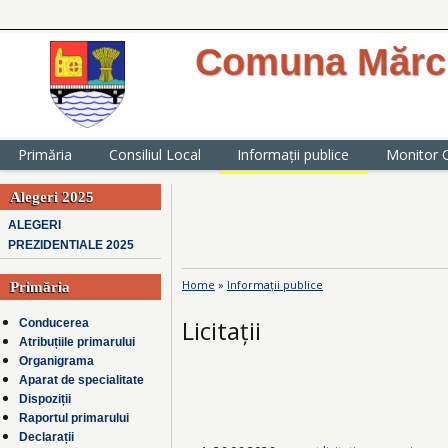
Comuna Mărcu
website oficial al Primăriei comunei
județul Ialomița
Primăria
Consiliul Local
Informații publice
Monitor O
Alegeri 2025
ALEGERI
PREZIDENTIALE 2025
Home
»
Informații publice
Primăria
You are here
Licitații
Conducerea
Atribuțiile primarului
Organigrama
Aparat de specialitate
Dispoziții
Raportul primarului
Declarații