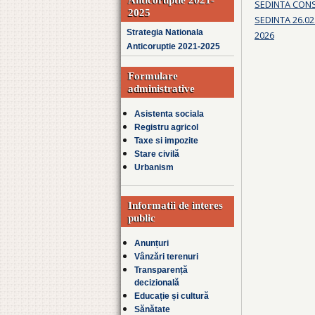
SEDINTA CONSI
2025
SEDINTA 26.02
Strategia Nationala
2026
Anticoruptie 2021-2025
Formulare
administrative
Asistenta sociala
Registru agricol
Taxe si impozite
Stare civilă
Urbanism
Informatii de interes
public
Anunțuri
Vânzări terenuri
Transparență
decizională
Educație și cultură
Sănătate