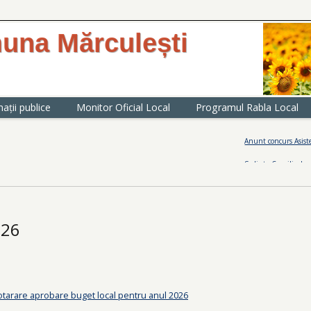
una Mărculești
al Primăriei comunei Mărculești -
ații publice
Monitor Oficial Local
Programul Rabla Local
Anunt concurs Asistent med
Sedinta Consiliu local 30.0
ere
026
otarare aprobare buget local pentru anul 2026