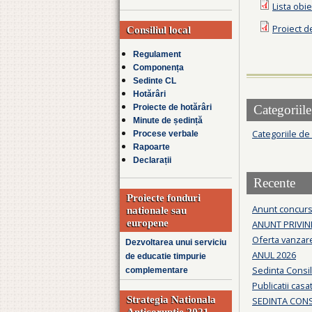
Lista obie
Proiect d
Consiliul local
Regulament
Componența
Sedinte CL
Hotărâri
Categoriile
Proiecte de hotărâri
Minute de ședință
Categoriile de
Procese verbale
Rapoarte
Declarații
Recente
Proiecte fonduri
Anunt concurs
nationale sau
europene
ANUNT PRIVIN
Oferta vanzare
Dezvoltarea unui serviciu
ANUL 2026
de educatie timpurie
Sedinta Consil
complementare
Publicatii casa
Strategia Nationala
SEDINTA CONSI
Anticoruptie 2021-