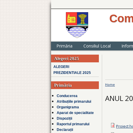
Com
website oficial 
județul Ialomița
Primăria
Consiliul Local
Inform
Alegeri 2025
ALEGERI
PREZIDENTIALE 2025
Home
Primăria
You are h
ANUL 2
Conducerea
Atribuțiile primarului
Organigrama
Aparat de specialitate
Dispoziții
Raportul primarului
Proiect h
Declarații