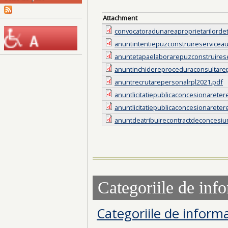
Attachment
convocatoradunareaproprietarilorde
anuntintentiepuzconstruireserviceau
anuntetapaelaborarepuzconstruirese
anuntinchidereproceduraconsultarep
anuntrecrutarepersonalrpl2021.pdf
anuntlicitatiepublicaconcesionarete
anuntlicitatiepublicaconcesionarete
anuntdeatribuirecontractdeconcesiu
Categoriile de info
Categoriile de informa