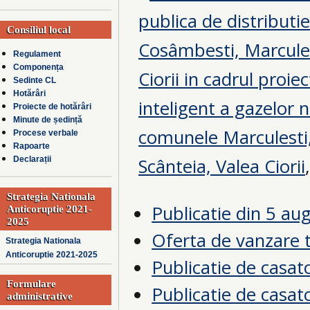
publica de distributi
Consiliul local
Cosâmbesti, Marcules
Regulament
Componența
Ciorii in cadrul proie
Sedinte CL
Hotărâri
inteligent a gazelor n
Proiecte de hotărâri
Minute de ședință
comunele
Marculesti
Procese verbale
Rapoarte
Scânteia, Valea Ciorii
Declarații
Strategia Nationala
Publicatie din 5 au
Anticoruptie 2021-
2025
Oferta de vanzare t
Strategia Nationala
Anticoruptie 2021-2025
Publicatie de casat
Formulare
Publicatie de casat
administrative