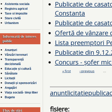
Publicatie de casato
Asistenta sociala
Registru agricol
Constanta
Taxe si impozite
Stare civilă
Publicatie de casato
Urbanism
Ofertă de vânzare 
Informatii de interes
Lista preemptori P
public
Publicatie din 9.12
Anunțuri
Vânzări terenuri
Concurs - șofer mi
Transparență
decizională
Educație și cultură
« first
‹ previous
…
Pages
Sănătate
Licitații
Donații și sponsorizări
Angajări
anuntlicitatiepubli
Viața socială- timp liber
Bugete
fisiere:
Flux de știri