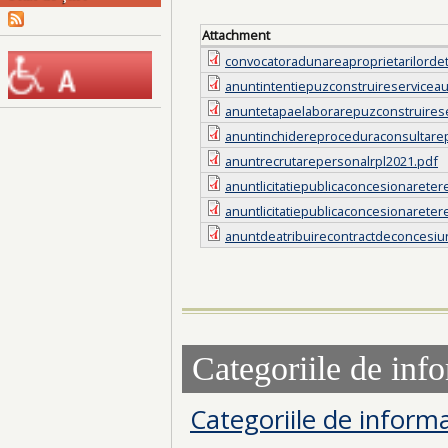
Attachment
convocatoradunareaproprietarilorde
anuntintentiepuzconstruireserviceau
anuntetapaelaborarepuzconstruirese
anuntinchidereproceduraconsultarep
anuntrecrutarepersonalrpl2021.pdf
anuntlicitatiepublicaconcesionarete
anuntlicitatiepublicaconcesionarete
anuntdeatribuirecontractdeconcesiu
Categoriile de info
Categoriile de informa