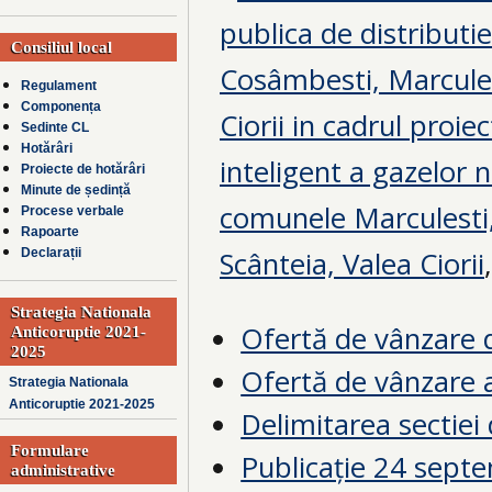
publica de distributi
Consiliul local
Cosâmbesti, Marcules
Regulament
Componența
Ciorii in cadrul proie
Sedinte CL
Hotărâri
inteligent a gazelor n
Proiecte de hotărâri
Minute de ședință
comunele
Marculesti
Procese verbale
Rapoarte
Scânteia, Valea Ciorii
Declarații
Strategia Nationala
Ofertă de vânzare 
Anticoruptie 2021-
2025
Ofertă de vânzare 
Strategia Nationala
Anticoruptie 2021-2025
Delimitarea sectiei
Formulare
Publicație 24 sept
administrative