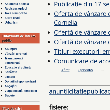
Publicație din 17 
Asistenta sociala
Registru agricol
Oferta de vânzare 
Taxe si impozite
Stare civilă
Cornelia
Urbanism
Ofertă de vânzare d
Informatii de interes
Ofertă de vânzare 
public
Titluri executorii 
Anunțuri
Vânzări terenuri
Comunicare de acce
Transparență
decizională
Educație și cultură
« first
‹ previous
…
Pages
Sănătate
Licitații
Donații și sponsorizări
Angajări
anuntlicitatiepubli
Viața socială- timp liber
Bugete
fisiere:
Flux de știri