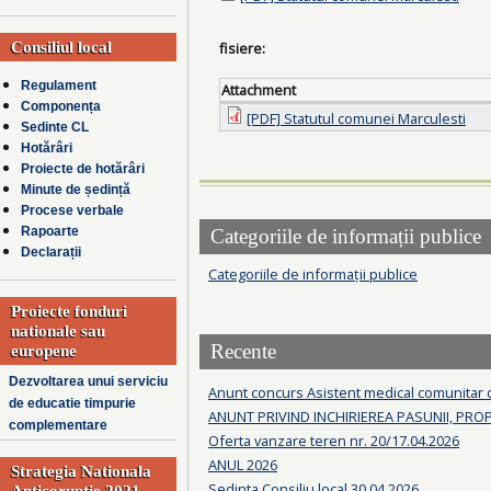
Consiliul local
fisiere:
Regulament
Attachment
Componența
[PDF] Statutul comunei Marculesti
Sedinte CL
Hotărâri
Proiecte de hotărâri
Minute de ședință
Procese verbale
Rapoarte
Categoriile de informații publice
Declarații
Categoriile de informații publice
Proiecte fonduri
nationale sau
Recente
europene
Dezvoltarea unui serviciu
Anunt concurs Asistent medical comunitar
de educatie timpurie
ANUNT PRIVIND INCHIRIEREA PASUNII, PRO
complementare
Oferta vanzare teren nr. 20/17.04.2026
ANUL 2026
Strategia Nationala
Sedinta Consiliu local 30.04.2026
Anticoruptie 2021-