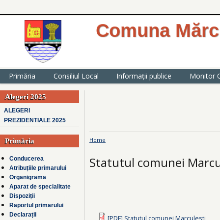
Comuna Mărcu
website oficial al Primăriei comunei
județul Ialomița
Primăria
Consiliul Local
Informații publice
Monitor O
Alegeri 2025
ALEGERI
PREZIDENTIALE 2025
Home
Primăria
You are here
Statutul comunei Marcu
Conducerea
Atribuțiile primarului
Organigrama
Aparat de specialitate
Dispoziții
Raportul primarului
Declarații
[PDF] Statutul comunei Marculesti