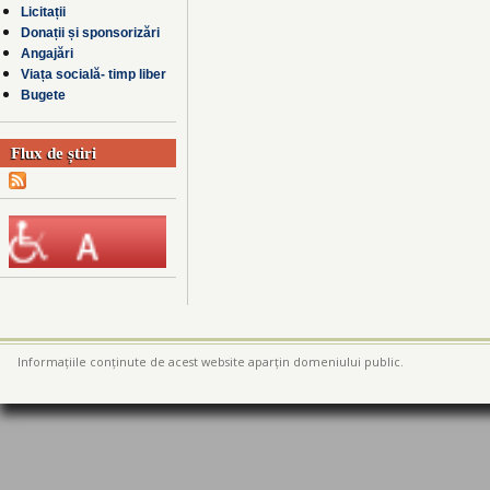
Licitații
Donații și sponsorizări
Angajări
Viața socială- timp liber
Bugete
Flux de știri
Informațiile conținute de acest website aparțin domeniului public.