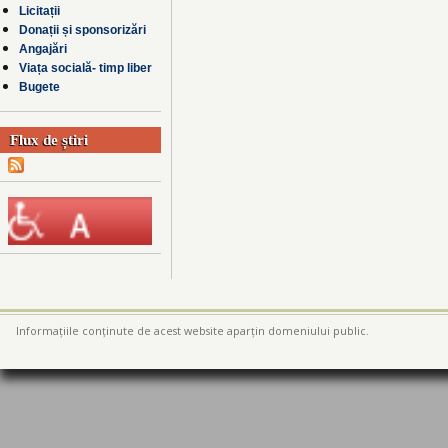
Licitații
Donații și sponsorizări
Angajări
Viața socială- timp liber
Bugete
Flux de știri
Informațiile conținute de acest website aparțin domeniului public.