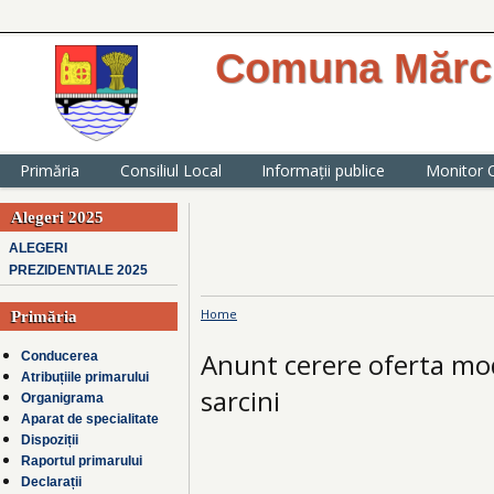
Comuna Mărcu
website oficial al Primăriei comunei
județul Ialomița
Primăria
Consiliul Local
Informații publice
Monitor O
Alegeri 2025
ALEGERI
PREZIDENTIALE 2025
Home
Primăria
You are here
Anunt cerere oferta mod
Conducerea
Atribuțiile primarului
sarcini
Organigrama
Aparat de specialitate
Dispoziții
Raportul primarului
Declarații