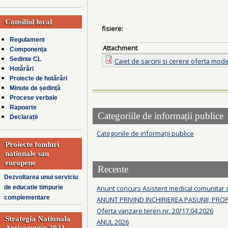
Consiliul local
fisiere:
Regulament
Attachment
Componența
Sedinte CL
Caiet de sarcini si cerere oferta mode
Hotărâri
Proiecte de hotărâri
Minute de ședință
Procese verbale
Rapoarte
Categoriile de informații publice
Declarații
Categoriile de informații publice
Proiecte fonduri
nationale sau
europene
Recente
Dezvoltarea unui serviciu
Anunt concurs Asistent medical comunitar
de educatie timpurie
complementare
ANUNT PRIVIND INCHIRIEREA PASUNII, PRO
Oferta vanzare teren nr. 20/17.04.2026
Strategia Nationala
ANUL 2026
Anticoruptie 2021-