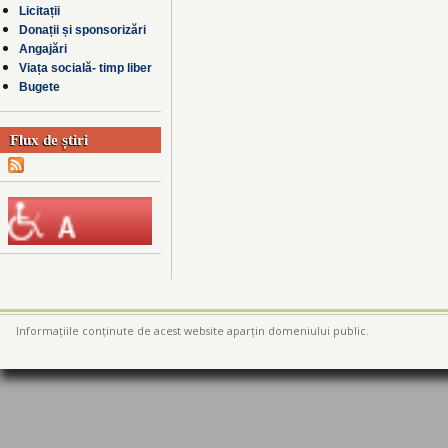
Licitații
Donații și sponsorizări
Angajări
Viața socială- timp liber
Bugete
Flux de știri
Informațiile conținute de acest website aparțin domeniului public.