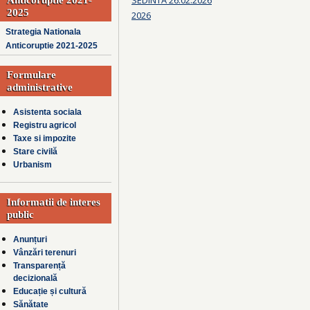
2025
2026
Strategia Nationala
Anticoruptie 2021-2025
Formulare
administrative
Asistenta sociala
Registru agricol
Taxe si impozite
Stare civilă
Urbanism
Informatii de interes
public
Anunțuri
Vânzări terenuri
Transparență
decizională
Educație și cultură
Sănătate