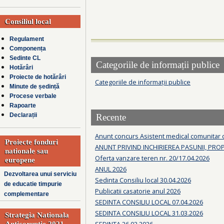
Consiliul local
Regulament
Componența
Sedinte CL
Categoriile de informații publice
Hotărâri
Proiecte de hotărâri
Categoriile de informații publice
Minute de ședință
Procese verbale
Rapoarte
Declarații
Recente
Anunt concurs Asistent medical comunitar
Proiecte fonduri
ANUNT PRIVIND INCHIRIEREA PASUNII, PRO
nationale sau
Oferta vanzare teren nr. 20/17.04.2026
europene
ANUL 2026
Dezvoltarea unui serviciu
Sedinta Consiliu local 30.04.2026
de educatie timpurie
Publicatii casatorie anul 2026
complementare
SEDINTA CONSILIU LOCAL 07.04.2026
SEDINTA CONSILIU LOCAL 31.03.2026
Strategia Nationala
SEDINTA 26.02.2026
Anticoruptie 2021-